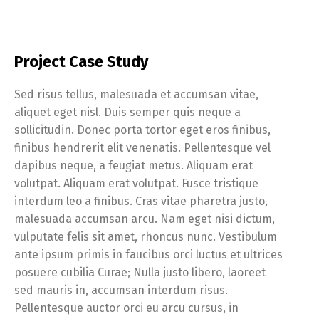
Project Case Study
Sed risus tellus, malesuada et accumsan vitae,
aliquet eget nisl. Duis semper quis neque a
sollicitudin. Donec porta tortor eget eros finibus,
finibus hendrerit elit venenatis. Pellentesque vel
dapibus neque, a feugiat metus. Aliquam erat
volutpat. Aliquam erat volutpat. Fusce tristique
interdum leo a finibus. Cras vitae pharetra justo,
malesuada accumsan arcu. Nam eget nisi dictum,
vulputate felis sit amet, rhoncus nunc. Vestibulum
Switch The Language
ante ipsum primis in faucibus orci luctus et ultrices
posuere cubilia Curae; Nulla justo libero, laoreet
sed mauris in, accumsan interdum risus.
Русский
English
Pellentesque auctor orci eu arcu cursus, in