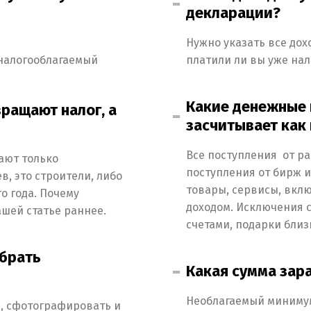
декларации?
Нужно указать все дох
налогооблагаемый
платили ли вы уже нал
Какие денежные 
вращают налог, а
засчитывает как
Все поступления от р
ают только
поступления от бирж и
, это строители, либо
товары, сервисы, вкл
о года. Почему
доходом. Исключения 
шей статье раннее.
счетами, подарки близ
обрать
Какая сумма зара
Необлагаемый минимум 
ь, сфотографировать и