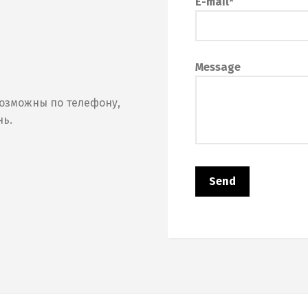
E-mail*
Message
озможны по телефону,
нь.