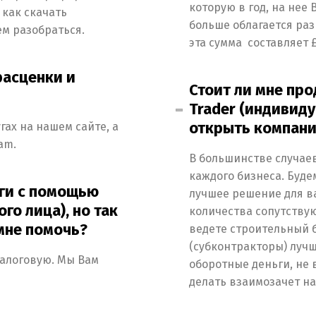
которую в год, на нее 
 как скачать
больше облагается ра
ем разобраться.
эта сумма составляет £1
расценки и
Стоит ли мне про
Switch The Language
Trader (индивид
открыть компан
ах на нашем сайте, а
am.
Русский
English
Українська
В большинстве случаев
каждого бизнеса. Буде
оги с помощью
лучшее решение для ва
го лица), но так
количества сопутству
 мне помочь?
ведете строительный б
(субконтракторы) луч
налоговую. Мы Вам
оборотные деньги, не 
делать взаимозачет на