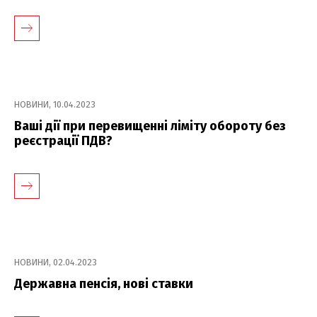
НОВИНИ
,
10.04.2023
Ваші дії при перевищенні ліміту обороту без
реєстрації ПДВ?
Switch The Language
Русский
English
Українська
НОВИНИ
,
02.04.2023
Державна пенсія, нові ставки