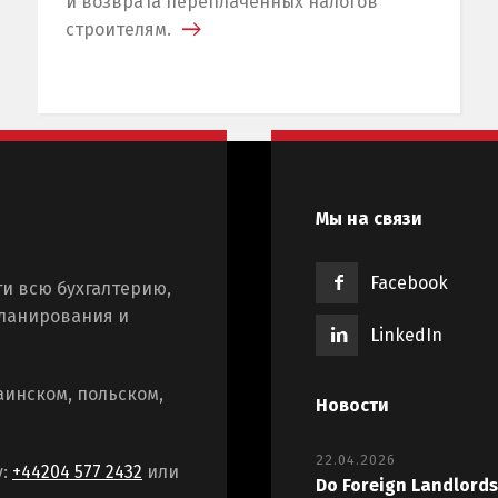
и возврата переплаченных налогов
строителям.
Мы на связи
Facebook
и всю бухгалтерию,
планирования и
LinkedIn
аинском, польском,
Новости
22.04.2026
у:
+44204 577 2432
или
Do Foreign Landlords