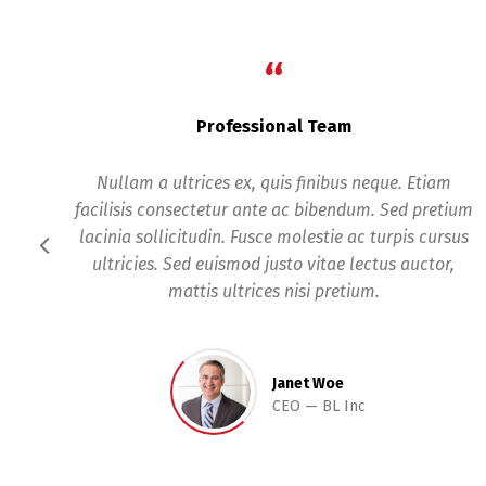
“
BusinessLounge is the Best!
Etiam
Nam orci orci, pretium vel elementum eu, vesti
 pretium
at sapien. Sed pretium turpis lacus, ut vehicula 
s cursus
tempor non. Duis fermentum massa sed laore
uctor,
suscipit. Mauris sed semper urna, a facilisis eli
Jane Woe
HR
Kitchna