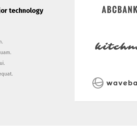
jor technology
m.
quam.
ui.
equat.