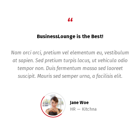
“
Fast Solutions
bulum
In enim justo, rhoncus ut, imperdiet a, venenatis
odio
vitae, justo. Nullam dictum felis eu pede mollis
et
pretium. Integer tincidunt. Cras dapibus. Vivamus
t.
elementum semper nisi. Aenean vulputate eleifend
tellus.
Danielle Pierce
Finance
ABC Bank