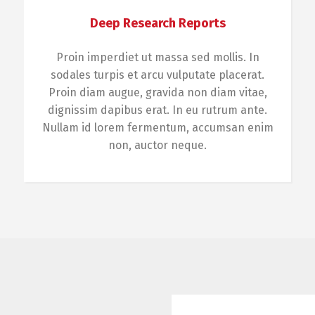
Deep Research Reports
Proin imperdiet ut massa sed mollis. In
sodales turpis et arcu vulputate placerat.
Switch The Language
Proin diam augue, gravida non diam vitae,
dignissim dapibus erat. In eu rutrum ante.
Nullam id lorem fermentum, accumsan enim
Русский
English
Українська
non, auctor neque.