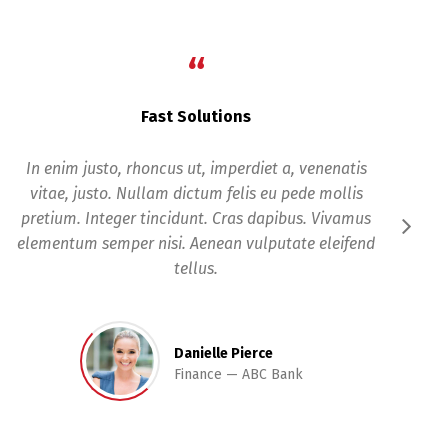
“
100% Recommended
Donec quam felis, ultricies nec, pellentesque eu,
pretium quis, sem. Nulla consequat massa quis enim.
Donec pede justo, fringilla vel, aliquet nec, vulputate
eget, arcu.
Paula Poe
CTO
Bank Capital