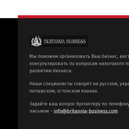
Мы поможем организовать Ваш бизнес, вест
консультировать по вопросам налогового 
развитию бизнеса.
Наши специалисты говорят на русском, укр
латышском, эстонском языках.
Задайте ваш вопрос бухгалтеру по телефон
письмом –
info@britannia-business.com