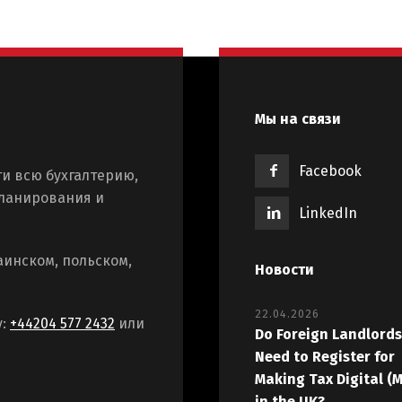
Мы на связи
Facebook
и всю бухгалтерию,
планирования и
LinkedIn
аинском, польском,
Новости
22.04.2026
у:
+44204 577 2432
или
Do Foreign Landlords
Need to Register for
Making Tax Digital (
in the UK?