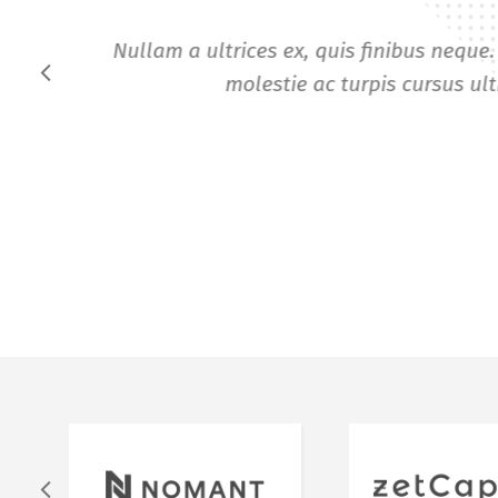
Nam orci orci, pretium vel elementu
fermentum mas