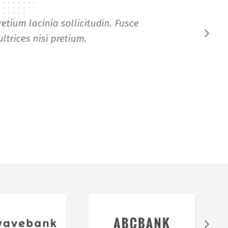
s, ut vehicula odio tempor non. Duis
acilisis elit.