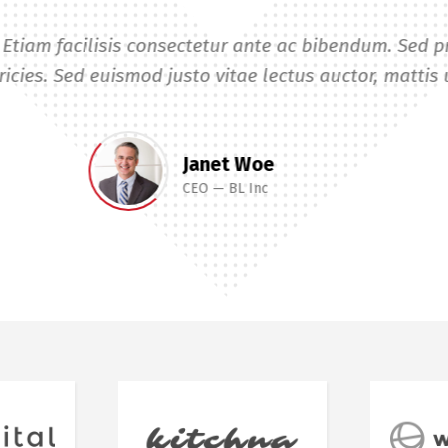
m eu, vestibulum at sapien. Sed pretium turpis lacu
Русский
English
Українська
sa sed laoreet suscipit. Mauris sed semper urna, a f
Jane Woe
HR
Kitchna