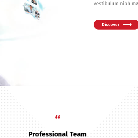
vestibulum nibh ma
Discover
“
Switch The Language
BusinessLounge is the Best!