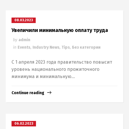
Русский
English
08.03.2023
Українська
Увеличили минимальную оплату труда
by
admin
in
Events
,
Industry News
,
Tips
,
Без категории
С 1 апреля 2023 года правительство повысит
уровень национального прожиточного
минимума и минимальную...
Continue reading
06.02.2023