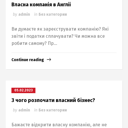
Власна компанія в Англіі
by
admin
in
Без категории
Ви думаєте як зареєструвати компанію? Які
звіти і податки сплачувати? Чи можна все
робити самому? Пр...
Continue reading
05.02.2023
З чого розпочати власний бізнес?
by
admin
in
Без категории
Бажаєте відкрити власну компанію, але не