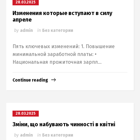
28.03.2025
Изменения которые вступают в силу
апреле
by
admin
in
Без категории
Пять ключевых изменений: 1. Повышение
минимальной заработной платы: •
Национальная прожиточная зарпл...
Continue reading
28.03.2025
Зміни, що набувають чинності в квітні
by
admin
in
Без категории