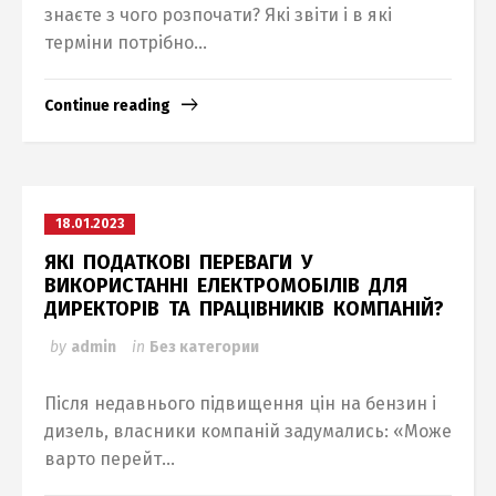
знаєте з чого розпочати? Які звіти і в які
терміни потрібно...
Continue reading
18.01.2023
ЯКІ ПОДАТКОВІ ПЕРЕВАГИ У
ВИКОРИСТАННІ ЕЛЕКТРОМОБІЛІВ ДЛЯ
ДИРЕКТОРІВ ТА ПРАЦІВНИКІВ КОМПАНІЙ?
by
admin
in
Без категории
Після недавнього підвищення цін на бензин і
дизель, власники компаній задумались: «Може
варто перейт...