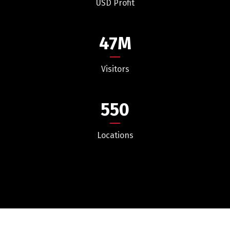
USD Profit
47
M
Visitors
Switch The Language
550
Locations
Русский
English
Українська