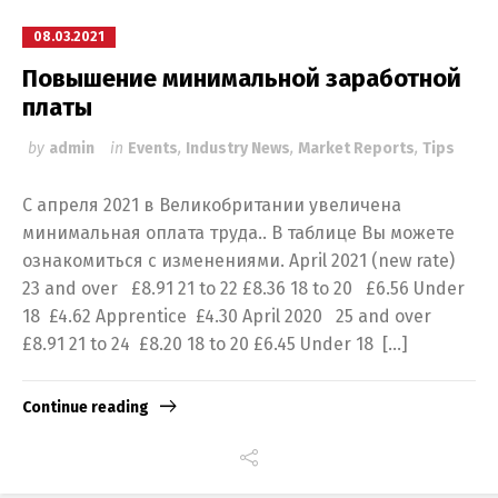
08.03.2021
Повышение минимальной заработной
платы
by
admin
in
Events
,
Industry News
,
Market Reports
,
Tips
С апреля 2021 в Великобритании увеличена
минимальная оплата труда.. В таблице Вы можете
ознакомиться с изменениями. April 2021 (new rate)
23 and over £8.91 21 to 22 £8.36 18 to 20 £6.56 Under
18 £4.62 Apprentice £4.30 April 2020 25 and over
£8.91 21 to 24 £8.20 18 to 20 £6.45 Under 18 […]
Continue reading