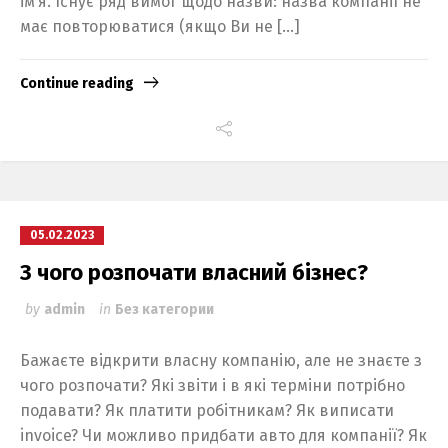
ім’я. Існує ряд вимог щодо назви: назва компанії не
має повторюватися (якщо Ви не […]
Continue reading
05.02.2023
З чого розпочати власний бізнес?
by
admin
in
Без категории
Бажаєте відкрити власну компанію, але не знаєте з
чого розпочати? Які звіти і в які терміни потрібно
подавати? Як платити робітникам? Як виписати
invoice? Чи можливо придбати авто для компанії? Як