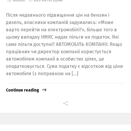
by
admin
in
Без категории
Русский
English
Після недавнього підвищення цін на бензин і
дизель, власники компаній задумались: «Може
Українська
варто перейти на електромобілі?», більше того в
цьому випадку HMRC надає пільги на податок. Які
саме пільги доступні? АВТОМОБІЛЬ КОМПАНІІ: Якщо
працівник чи директор компаніі користується
автомобілем компаніі в особистих цілях, це
оподатковується. Сума податку є відсотком від ціни
автомобіля (з поправкою на […]
Continue reading