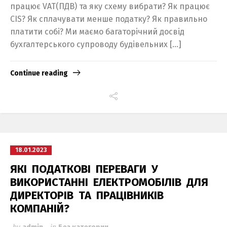
працює VAT(ПДВ) та яку схему вибрати? Як працює
CIS? Як сплачувати менше податку? Як правильно
платити собі? Ми маємо багаторічний досвід
бухгалтерського супроводу будівельних […]
Continue reading
18.01.2023
ЯКІ ПОДАТКОВІ ПЕРЕВАГИ У
ВИКОРИСТАННІ ЕЛЕКТРОМОБІЛІВ ДЛЯ
Switch The Language
ДИРЕКТОРІВ ТА ПРАЦІВНИКІВ
КОМПАНІЙ?