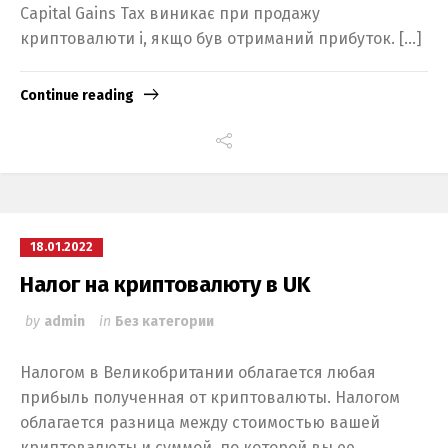
Capital Gains Tax виникає при продажу
криптовалюти і, якщо був отриманий прибуток. […]
Continue reading
18.01.2022
Налог на криптовалюту в UK
by
admin
in
Без категории
Налогом в Великобритании облагается любая
прибыль полученная от криптовалюты. Налогом
облагается разница между стоимостью вашей
криптовалюты и суммой, по которой вы ее