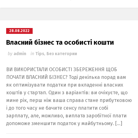
28.08.2022
Власний бізнес та особисті кошти
by
admin
in
Tips
,
Без категории
ВИ ВИКОРИСТАЛИ ОСОБИСТІ ЗБЕРЕЖЕННЯ ЩОБ
ПОЧАТИ ВЛАСНИЙ БІЗНЕС? Тоді декілька порад вам
як оптимізувати податки при вкладенні власних
коштів у стартап. Один з варіантів: ви очікуєте, що
мине рік, перш ніж ваша справа стане прибутковою
і до того часу не бачите сенсу платити собі
зарплату, але, можливо, виплата заробітної плати
допоможе зменшити податок у майбутньому. […]