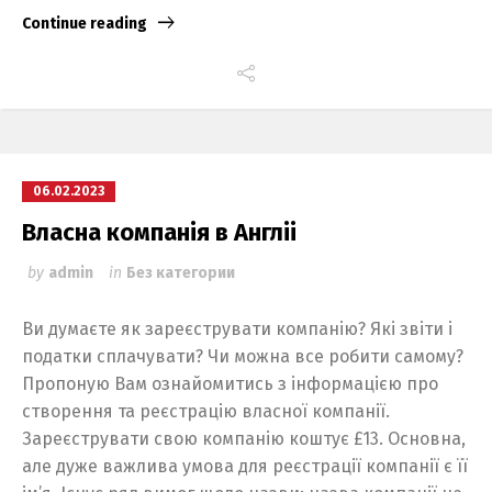
Continue reading
06.02.2023
Власна компанія в Англіі
by
admin
in
Без категории
Ви думаєте як зареєструвати компанію? Які звіти і
податки сплачувати? Чи можна все робити самому?
Пропоную Вам ознайомитись з інформацією про
створення та реєстрацію власної компанії.
Зареєструвати свою компанію коштує £13. Основна,
але дуже важлива умова для реєстрації компанії є її