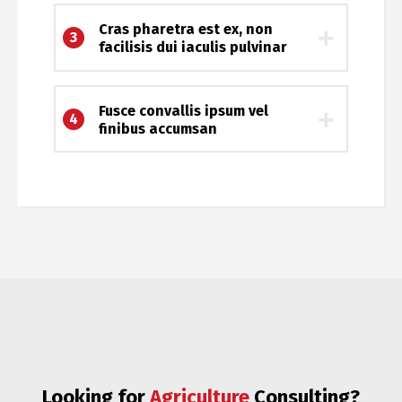
Cras pharetra est ex, non
3
facilisis dui iaculis pulvinar
Fusce convallis ipsum vel
4
finibus accumsan
Looking for
Consulting?
Chemicals