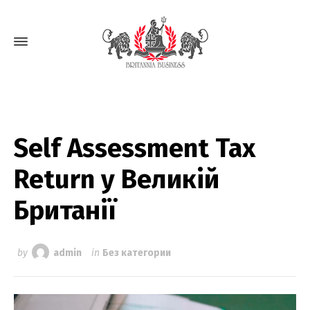
Self Assessment Tax
Return у Великій
Британії
by
admin
in
Без категории