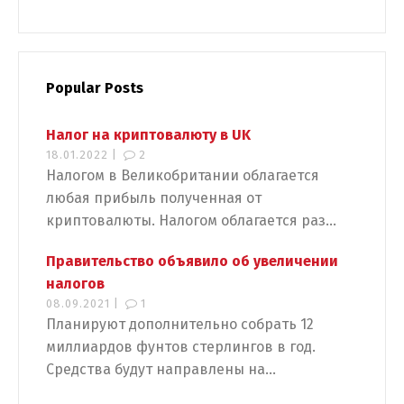
Popular Posts
Налог на криптовалюту в UK
18.01.2022 |
2
Налогом в Великобритании облагается
любая прибыль полученная от
криптовалюты. Налогом облагается раз...
Правительство объявило об увеличении
налогов
Switch The Language
08.09.2021 |
1
Планируют дополнительно собрать 12
миллиардов фунтов стерлингов в год.
Средства будут направлены на...
Русский
English