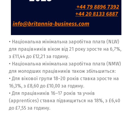
• Національна мінімальна заробітна плата (NLW)
для працівників віком від 21 року зросте на 6,7%,
з £11,44 до £12,21 за годину.
• Національна мінімальна заробітна плата (NMW)
для молодших працівників також збільшиться:
• Для вікової групи 18–20 років ставка зросте на
16,3%, з £8,60 до £10,00 за годину.
• Для працівників 16–17 років та учнів
(apprentices) ставка підвищиться на 18%, з £6,40
до £7,55 за годину.