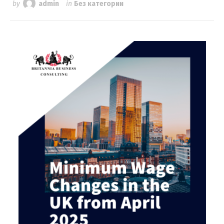
by
admin
in
Без категории