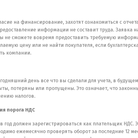
асие на финансирование, захотят ознакомиться с отчета
предоставление информации не составит труда. Заявка н
вы не сможете вовремя предоставить требуемую информ
лаемую цену или не найти покупателя, если бухгалтерск
ть компании.
егодняшний день все что вы сделали для учета, в будущем
Switch The Language
ты, потеряны или пропущены. Это означает, что законн
чению налогов.
Русский
English
Українська
ия порога НДС
 в год должен зарегистрироваться как плательщик НДС. Э
ходимо ежемесячно проверять оборот за последние 12 ме