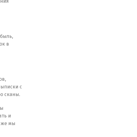
ения
быль,
ок в
ов,
выписки с
о сканы.
Мы
ать и
 же мы