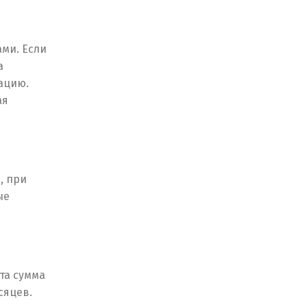
ми. Если
а
ацию.
ая
, при
ые
та сумма
сяцев.