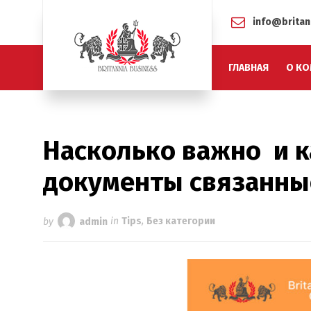
info@britan
ГЛАВНАЯ
О КО
Насколько важно и к
документы связанные
by
admin
in
Tips
,
Без категории