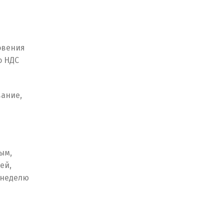
овения
о НДС
вание,
ым,
ей,
 неделю