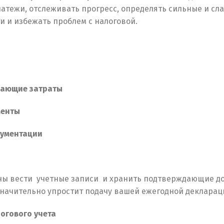
атежи, отслеживать прогресс, определять сильные и сл
и и избежать проблем с налоговой.
дающие затраты
менты
кументации
аны вести учетные записи и хранить подтверждающие д
 значительно упростит подачу вашей ежегодной декларац
логового учета