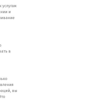
к услугам
ании и
очивание
о
вать в
лько
равления
раций, вы
Это