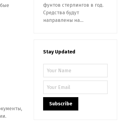
фунтов стерлингов в год.
абые
Средства будут
направлены на...
Stay Updated
окументы,
ии.