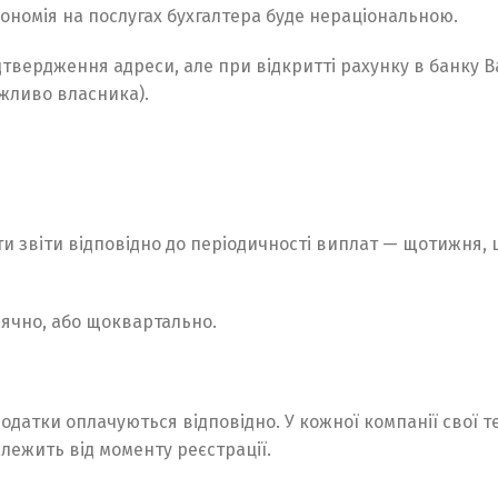
економія на послугах бухгалтера буде нераціональною.
дтвердження адреси, але при відкритті рахунку в банку 
жливо власника).
Switch The Language
и звіти відповідно до періодичності виплат — щотижня, 
Русский
English
Українська
ячно, або щоквартально.
одатки оплачуються відповідно. У кожної компанії свої т
залежить від моменту реєстрації.