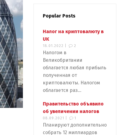
Popular Posts
Налог на криптовалюту в
UK
18.01.2022 |
2
Налогом в
Великобритании
облагается любая прибыль
полученная от
криптовалюты. Налогом
облагается раз...
Правительство объявило
об увеличении налогов
08.09.2021 |
1
Планируют дополнительно
собрать 12 миллиардов