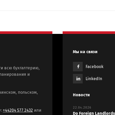
Мы на связи
Facebook
и всю бухгалтерию,
планирования и
LinkedIn
аинском, польском,
Новости
22.04.2026
у:
+44204 577 2432
или
Do Foreign Landlords