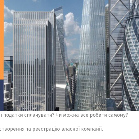
и і податки сплачувати? Чи можна все робити самому?
творення та реєстрацію власної компанії.