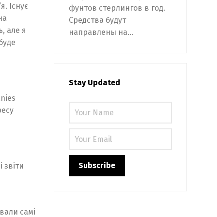
я. Існує
фунтов стерлингов в год.
на
Средства будут
, але я
направлены на...
буде
Stay Updated
nies
ресу
 звіти
авали самі