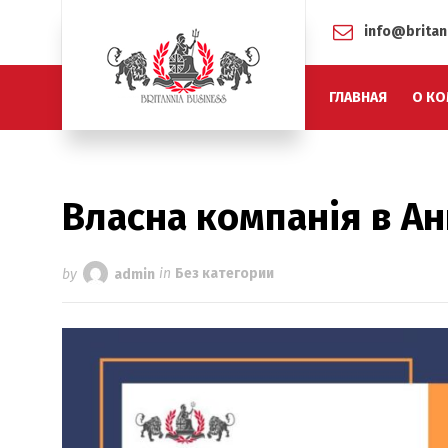
info@britan
ГЛАВНАЯ
О КО
Власна компанія в Анг
by
admin
in
Без категории