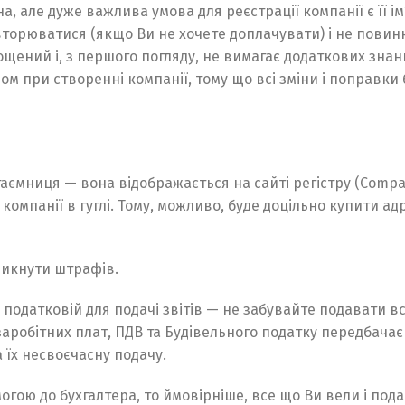
 але дуже важлива умова для реєстрації компанії є її ім’
вторюватися (якщо Ви не хочете доплачувати) і не повин
ощений і, з першого погляду, не вимагає додаткових знань
м при створенні компанії, тому що всі зміни і поправки 
таємниця — вона відображається на сайті регістру (Compa
 компанії в гуглі. Тому, можливо, буде доцільно купити ад
никнути штрафів.
одатковій для подачі звітів — не забувайте подавати всі
заробітних плат, ПДВ та Будівельного податку передбачає
а їх несвоєчасну подачу.
огою до бухгалтера, то ймовірніше, все що Ви вели і под