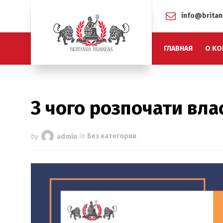
info@britan
ГЛАВНАЯ
О КО
З чого розпочати вла
by
admin
in
Без категории