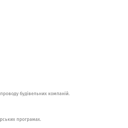
Switch The Language
упроводу будівельних компаній.
Русский
English
Українська
ерських програмах.