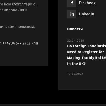
Facebook
и всю бухгалтерию,
планирования и
LinkedIn
аинском, польском,
Новости
22.04.2026
у:
+44204 577 2432
или
Do Foreign Landlords
Need to Register for
Making Tax Digital (
in the UK?
19.04.2025