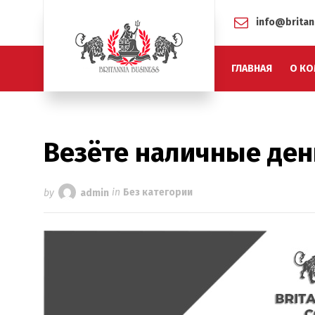
info@britan
ГЛАВНАЯ
О КО
Везёте наличные ден
by
admin
in
Без категории