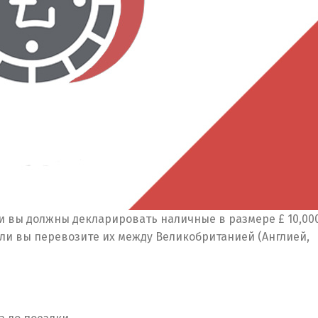
и вы должны декларировать наличные в размере £ 10,00
Switch The Language
ли вы перевозите их между Великобританией (Англией,
Русский
English
Українська