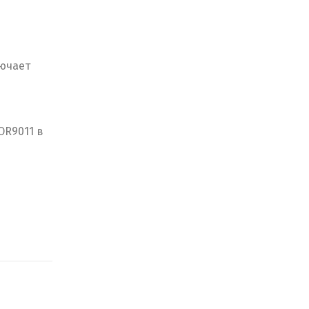
лючает
OR9011 в