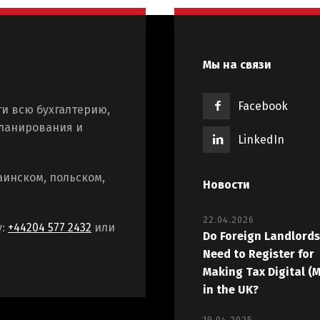
Мы на связи
Facebook
и всю бухгалтерию,
планирования и
LinkedIn
аинском, польском,
Новости
22.04.2026
у:
+44204 577 2432
или
Do Foreign Landlords
Need to Register for
Making Tax Digital (
in the UK?
19.04.2025