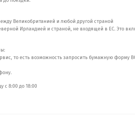
 до поездки.
между Великобританией и любой другой страной
верной Ирландией и страной, не входящей в ЕС. Это вк
ы:
рвис, то есть возможность запросить бумажную форму B
фону.
 с 8:00 до 18:00