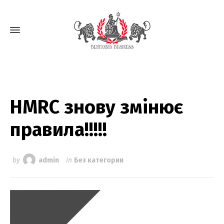
HMRC знову змінює
правила!!!!!
by
admin
in
Без категории