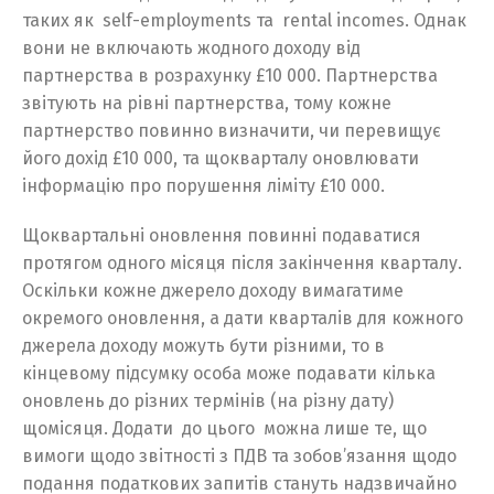
таких як self-employments та rental incomes. Однак
вони не включають жодного доходу від
партнерства в розрахунку £10 000. Партнерства
звітують на рівні партнерства, тому кожне
партнерство повинно визначити, чи перевищує
його дохід £10 000, та щокварталу оновлювати
інформацію про порушення ліміту £10 000.
Щоквартальні оновлення повинні подаватися
протягом одного місяця після закінчення кварталу.
Оскільки кожне джерело доходу вимагатиме
окремого оновлення, а дати кварталів для кожного
джерела доходу можуть бути різними, то в
кінцевому підсумку особа може подавати кілька
оновлень до різних термінів (на різну дату)
щомісяця. Додати до цього можна лише те, що
вимоги щодо звітності з ПДВ та зобов’язання щодо
подання податкових запитів стануть надзвичайно