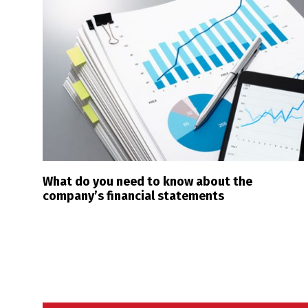
What do you need to know about the
company’s financial statements