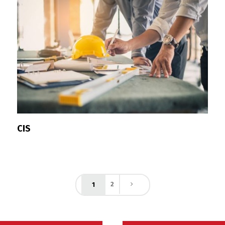
Switch The Language
Русский
English
Українська
CIS
2
1