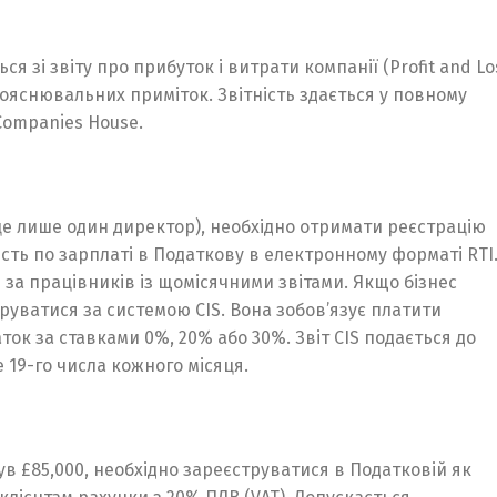
ся зі звіту про прибуток і витрати компанії (Profit and Lo
а пояснювальних приміток. Звітність здається у повному
Companies House.
це лише один директор), необхідно отримати реєстрацію
ість по зарплаті в Податкову в електронному форматі RTI
 за працівників із щомісячними звітами. Якщо бізнес
руватися за системою CIS. Вона зобов’язує платити
ок за ставками 0%, 20% або 30%. Звіт CIS подається до
 19-го числа кожного місяця.
нув £85,000, необхідно зареєструватися в Податковій як