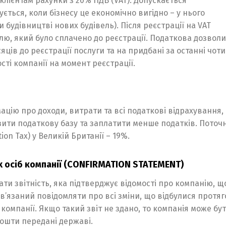
клієнтам рахунки з 20% ПДВ (VAT). Допускається
ється, коли бізнесу це економічно вигідно – у нього
будівництві нових будівель). Після реєстрації на VAT
ю, який було сплачено до реєстрації. Податкова дозвол
ців до реєстрації послуги та на придбані за останні чот
ті компанії на момент реєстрації.
ацію про доходи, витрати та всі податкові відрахування,
Switch The Language
зити податкову базу та заплатити менше податків. Поточ
on Tax) у Великій Британії – 19%.
 осіб компанії (CONFIRMATION STATEMENT)
Русский
English
Українська
и звітність, яка підтверджує відомості про компанію, щ
бов’язаний повідомляти про всі зміни, що відбулися протя
 компанії. Якщо такий звіт не здано, то компанія може бу
кошти передані державі.