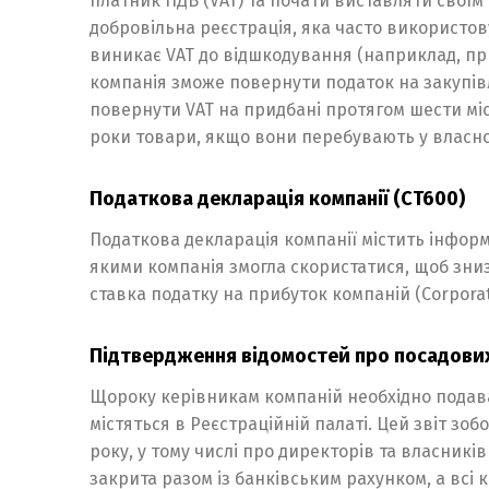
платник ПДВ (VAT) та почати виставляти своїм 
добровільна реєстрація, яка часто використову
виникає VAT до відшкодування (наприклад, при 
компанія зможе повернути податок на закупівл
повернути VAT на придбані протягом шести міся
роки товари, якщо вони перебувають у власнос
Податкова декларація компанії (CT600)
Податкова декларація компанії містить інформ
якими компанія змогла скористатися, щоб зни
ставка податку на прибуток компаній (Corporati
Підтвердження відомостей про посадових
Щороку керівникам компаній необхідно подават
містяться в Реєстраційній палаті. Цей звіт зо
року, у тому числі про директорів та власників
закрита разом із банківським рахунком, а всі 