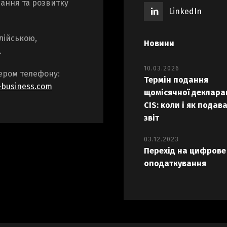
ання та розвитку
LinkedIn
лійською,
Новини
.
10.03.2026
ером телефону:
Термін подання
-business.com
щомісячної декларац
CIS: коли і як подав
звіт
03.12.2023
Перехід на цифрове
оподаткування