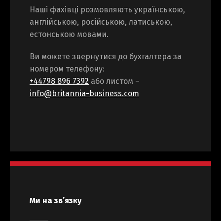
Switch The Language
Наші фахівці розмовляють українською,
англійською, російською, латиською,
естонською мовами.
Русский
English
Ви можете звернутися до бухгалтера за
номером телефону:
Українська
+44798 896 7392
або листом –
info@britannia-business.com
Ми на зв’язку