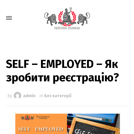
SELF – EMPLOYED – Як
зробити реєстрацію?
by
admin
in
Без категорії