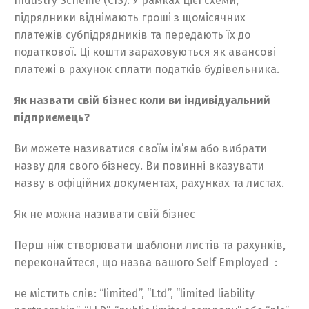
Industry Scheme (CIS). У рамках цієї схеми,
підрядники віднімають гроші з щомісячних
платежів субпідрядників та передають їх до
податкової. Ці кошти зараховуються як авансові
платежі в рахунок сплати податків будівельника.
Як назвати свій бізнес коли ви індивідуальний
підприємець?
Switch The Language
Ви можете називатися своїм ім’ям або вибрати
назву для свого бізнесу. Ви повинні вказувати
Русский
English
назву в офіційних документах, рахунках та листах.
Як не можна називати свій бізнес
Українська
Перш ніж створювати шаблони листів та рахунків,
переконайтеся, що назва вашого Self Employed :
не містить слів: “limited”, “Ltd”, “limited liability