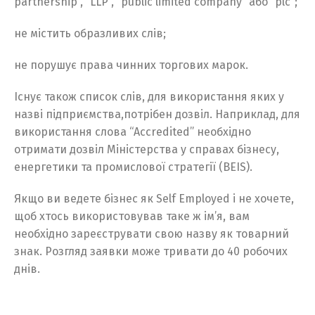
partnership”, “LLP”, “public limited company” або “plc”;
не містить образливих слів;
не порушує права чинних торгових марок.
Існує також список слів, для використання яких у
назві підприємства,потрібен дозвіл. Наприклад, для
використання слова “Accredited” необхідно
отримати дозвіл Міністерства у справах бізнесу,
енергетики та промислової стратегії (BEIS).
Якщо ви ведете бізнес як Self Employed і не хочете,
щоб хтось використовував таке ж ім’я, вам
необхідно зареєструвати свою назву як товарний
знак. Розгляд заявки може тривати до 40 робочих
днів.