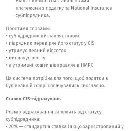
HMRC і вважаються авансовими
платежами з податку та National Insurance
субпідрядника.
Простими словами:
• субпідрядник виставляє інвойс
• підрядник перевіряє його статус у CIS
• утримує певний відсоток
• виплачує решту
• а утримані кошти відправляє в HMRC
Ця система потрібна для того, щоб податки в
будівельній сфері сплачувались своєчасно.
Ставки CIS-відрахувань
Розмір відрахування залежить від статусу
субпідрядника:
• 20% — стандартна ставка (якщо зареєстрований у