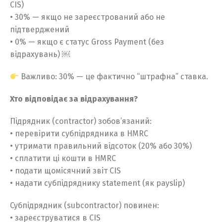
CIS)
• 30% — якщо не зареєстрований або не
підтверджений
• 0% — якщо є статус Gross Payment (без
відрахувань) ￼
Важливо: 30% — це фактично “штрафна” ставка.
Хто відповідає за відрахування?
Підрядник (contractor) зобов’язаний:
• перевірити субпідрядника в HMRC
• утримати правильний відсоток (20% або 30%)
• сплатити ці кошти в HMRC
• подати щомісячний звіт CIS
• надати субпідряднику statement (як payslip)
Субпідрядник (subcontractor) повинен:
• зареєструватися в CIS