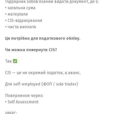
Підрядник зобов’язаний видати документ, де є:
• загальна сума
• матеріали
• CIS-відрахування
• чиста виплата
Це потрібно для податкового обліку.
Чи можна повернути CIS?
Так
CIS — це не окремий податок, а аванс.
Switch The Language
Для self-employed (ФОП / sole trader)
Повернення через:
Русский
English
• Self Assessment
HMRC: