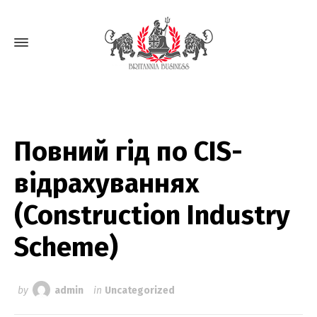
Повний гід по CIS-
відрахуваннях
(Construction Industry
Scheme)
by
admin
in
Uncategorized